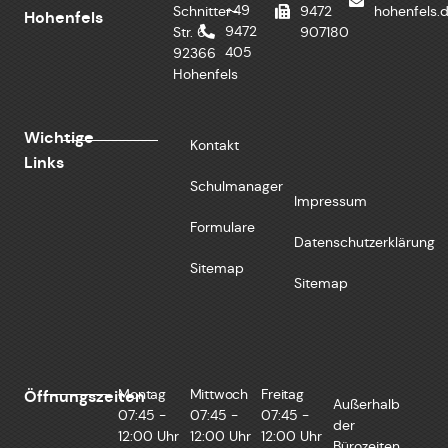
+49
Schnitter-
9472
hohenfels.
Hohenfels
9472
Str. 6
907180
405
92366
Hohenfels
Wichtige
Kontakt
Links
Schulmanager
Impressum
Formulare
Datenschutzerklärung
Sitemap
Sitemap
Montag
Mittwoch
Freitag
Öffnungszeiten
Außerhalb
07:45 -
07:45 -
07:45 -
der
12:00 Uhr
12:00 Uhr
12:00 Uhr
Bürozeiten