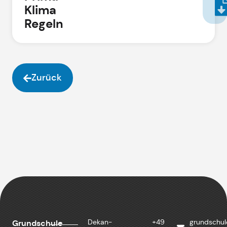
Klima
Regeln
Zurück
Dekan-
+49
grundschu
Grundschule