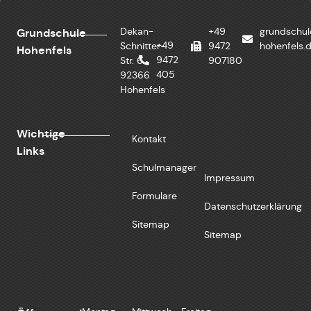
Dekan-
+49
grundschu
Grundschule
+49
Schnitter-
9472
hohenfels.
Hohenfels
9472
Str. 6
907180
405
92366
Hohenfels
Wichtige
Kontakt
Links
Schulmanager
Impressum
Formulare
Datenschutzerklärung
Sitemap
Sitemap