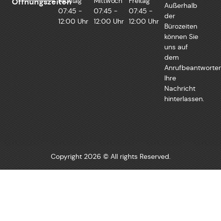
Montag
Mittwoch
Freitag
Öffnungszeiten
Außerhalb
07:45 -
07:45 -
07:45 -
der
12:00 Uhr
12:00 Uhr
12:00 Uhr
Bürozeiten
können Sie
uns auf
dem
Anrufbeantworter
Ihre
Nachricht
hinterlassen.
Copyright 2026 © All rights Reserved.